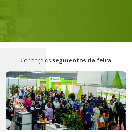
Gastronomia
Moda e Malhas
Institucionais e Negócios
Produtos coloniais
Conheça os
segmentos da feira