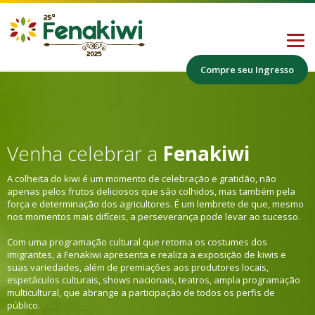
Compre seu Ingresso
Home
A Fenakiwi
Venha celebrar a
Fenakiwi
Programação
A colheita do kiwi é um momento de celebração e gratidão, não
Segmentos
apenas pelos frutos deliciosos que são colhidos, mas também pela
força e determinação dos agricultores. É um lembrete de que, mesmo
26ª Fenakiwi abre a comercialização dos
Contato
nos momentos mais difíceis, a perseverança pode levar ao sucesso.
espaços para os expositores de Farroupilha
com valor especial.
Com uma programação cultural que retoma os costumes dos
imigrantes, a Fenakiwi apresenta e realiza a exposição de kiwis e
suas variedades, além de premiações aos produtores locais,
Vinícolas
espetáculos culturais, shows nacionais, teatros, ampla programação
multicultural, que abrange a participação de todos os perfis de
Cultura e Shows
público.