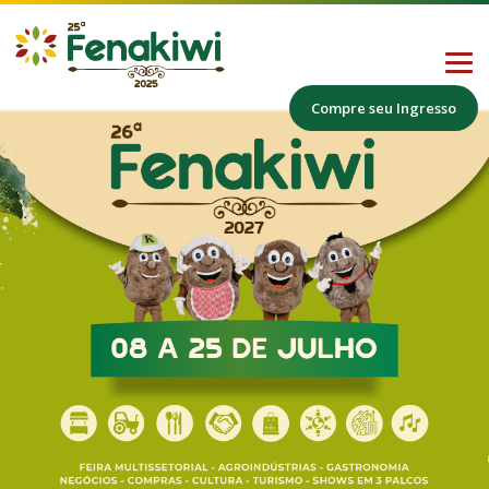
Compre seu Ingresso
Home
A Fenakiwi
Programação
Segmentos
26ª Fenakiwi abre a comercialização dos
Contato
espaços para os expositores de Farroupilha
com valor especial.
Vinícolas
Cultura e Shows