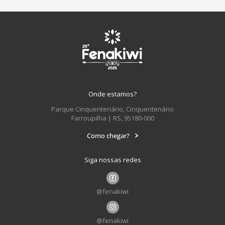
Onde estamos?
Parque Cinquentenário, Cinquentenário
Farroupilha | RS, 95180-000
Como chegar?
Siga nossas redes
@fenakiwi
@fenakiwi