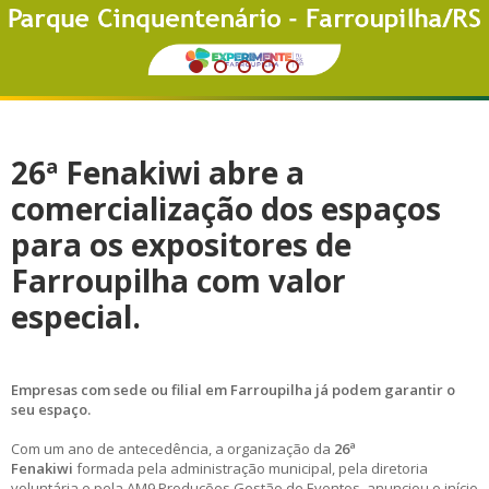
Gastronomia
Moda e Malhas
Institucionais e Negócios
Produtos coloniais
26ª Fenakiwi abre a
comercialização dos espaços
para os expositores de
Farroupilha com valor
especial.
Empresas com sede ou filial em Farroupilha já podem garantir o
seu espaço.
Com um ano de antecedência, a organização da
26ª
Fenakiwi
formada pela administração municipal, pela diretoria
voluntária e pela AM9 Produções Gestão de Eventos, anunciou o início